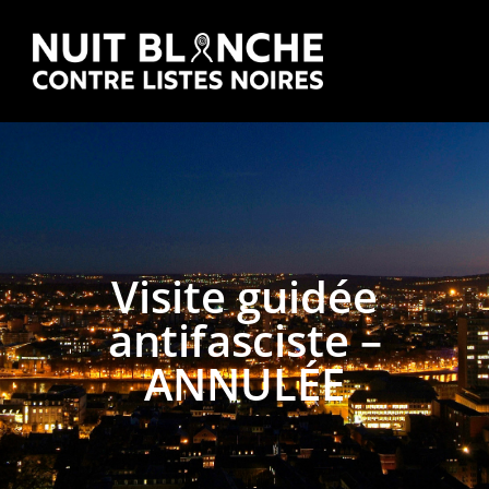
Visite guidée
antifasciste –
ANNULÉE