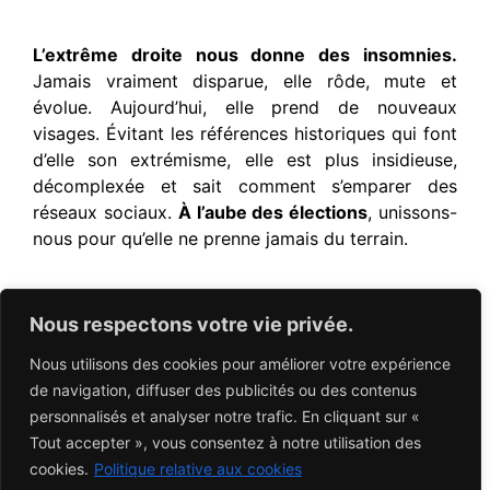
L’extrême droite nous donne des insomnies.
Jamais vraiment disparue, elle rôde, mute et
évolue. Aujourd’hui, elle prend de nouveaux
visages. Évitant les références historiques qui font
d’elle son extrémisme, elle est plus insidieuse,
décomplexée et sait comment s’emparer des
réseaux sociaux.
À l’aube des élections
, unissons-
nous pour qu’elle ne prenne jamais du terrain.
LE 11 OCTOBRE 2024
Nous respectons votre vie privée.
LA 9E ÉDITION DE NUIT BLANCHE CONTE
LISTES NOIRES
Nous utilisons des cookies pour améliorer votre expérience
de navigation, diffuser des publicités ou des contenus
personnalisés et analyser notre trafic. En cliquant sur «
Après une première soirée le
07/06 sur
Tout accepter », vous consentez à notre utilisation des
l’esplanade du B3
, retrouvez une
programmation
cookies.
Politique relative aux cookies
dans toute la ville de Liège.