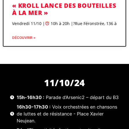
« KROLL LANCE DES BOUTEILLES
À LA MER »
Vendredi 11/10 |
10h à 20h |?Rue Féronstrée, 136 à
DÉCOUVRIR »
11/10/24
15h-16h30 :
Parade d’Arsenic2 – départ du B3
16h30-17h30 :
Voix orchestrées en chansons
de luttes et de résistance - Place Xavier
Neujean.